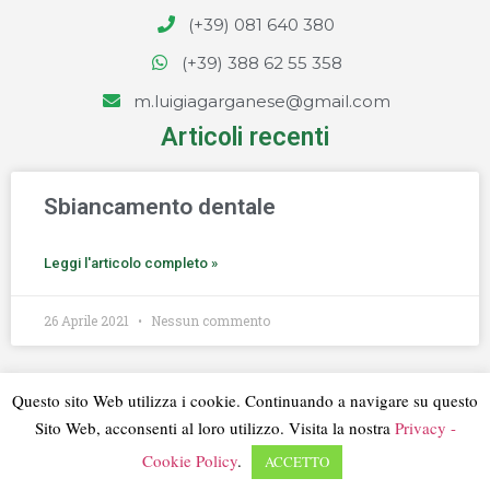
(+39) 081 640 380
(+39) 388 62 55 358
m.luigiagarganese@gmail.com
Articoli recenti
Sbiancamento dentale
Leggi l'articolo completo »
26 Aprile 2021
Nessun commento
Questo sito Web utilizza i cookie. Continuando a navigare su questo
Copyright © 2020 Maria Luigia Garganese Studio Odontoiatrico
Sito Web, acconsenti al loro utilizzo. Visita la nostra
Privacy -
P:IVA IT06364221215
Cookie Policy
.
ACCETTO