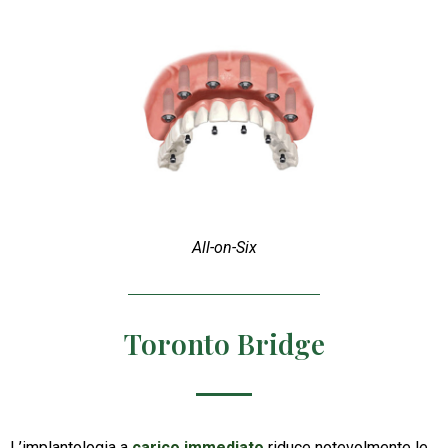
All-on-Six
Toronto Bridge
L’implantologia a
carico immediato
riduce notevolmente le